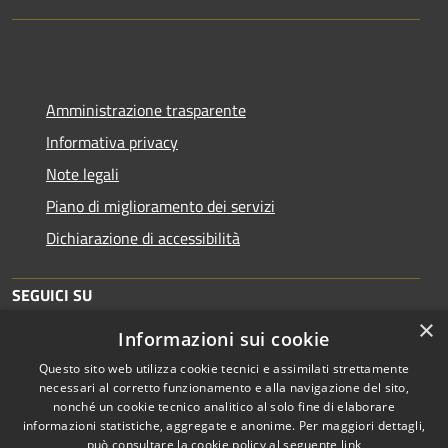
Amministrazione trasparente
Informativa privacy
Note legali
Piano di miglioramento dei servizi
Dichiarazione di accessibilità
SEGUICI SU
×
Informazioni sui cookie
Facebook
Twitter
Youtube
Questo sito web utilizza cookie tecnici e assimilati strettamente
necessari al corretto funzionamento e alla navigazione del sito,
nonché un cookie tecnico analitico al solo fine di elaborare
informazioni statistiche, aggregate e anonime. Per maggiori dettagli,
RSS
Copyright © 2026 • Comune di
può consultare la cookie policy al seguente
link