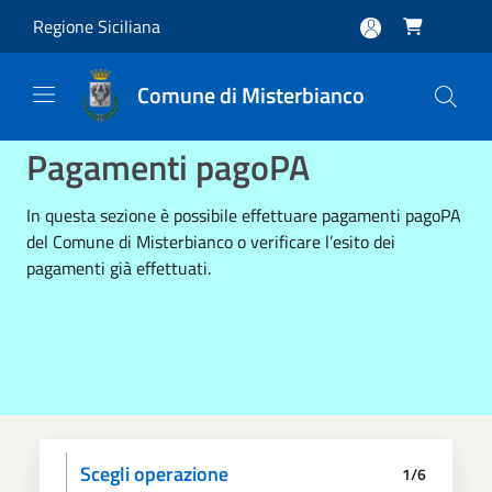
Salta al contenuto principale
Regione Siciliana

Comune di Misterbianco
Pagamenti pagoPA
In questa sezione è possibile effettuare pagamenti pagoPA
del Comune di Misterbianco o verificare l’esito dei
pagamenti già effettuati.
Scegli operazione
1/6
Informativa privacy
Scegli il pagamento
Dati anagrafici
Paga
Riepilogo